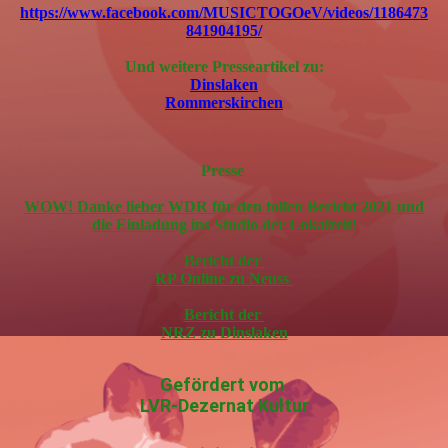
https://www.facebook.com/MUSICTOGOeV/videos/1186473
841904195/
Und weitere Presseartikel zu:
Dinslaken
Rommerskirchen
Presse
WOW! Danke lieber WDR für den tollen Bericht 2021 und
die Einladung ins Studio der Lokalzeit!
Bericht der
RP Online zu Neuss
Bericht der
NRZ zu Dinslaken
Gefördert vom
LVR-Dezernat Kultur