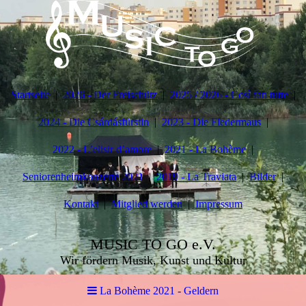
Startseite
2026 - Der Freischütz
2025 / 2026 - Così fan tutte
2024 - Die Csárdásfürstin
2023 - Die Fledermaus
2022 - L’elisir d’amore
2021 - La Bohème
Seniorenheimkonzerte 2021
2019 - La Traviata
Bilder
Kontakt
Mitglied werden
Impressum
MUSIC TO GO e.V.
Wir fördern Musik, Kunst und Kultur
La Bohème 2021 - Geldern