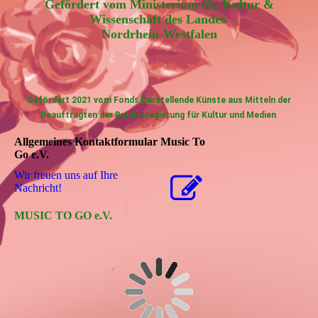
Gefördert vom Ministerium für Kultur &
Wissenschaft des Landes
Nordrhein-Westfalen
Gefördert 2021 vom Fonds Darstellende Künste aus Mitteln der
Beauftragten der Bundesregierung für Kultur und Medien
Allgemeines Kontaktformular Music To
Go e.V.
Wir freuen uns auf Ihre
Nachricht!
MUSIC TO GO e.V.