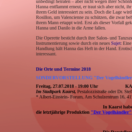
unbedingt heiraten – aber nicht wegen ihrer Schön
Hanna entflammt erneut, er traut sich aber nicht, i
ihrem Geld interessiert zu sein. Doch die Lage wir
Rosillon, um Valencienne zu schützen, die zwar beha
ihrem Mann ertappt wird. Erst als dieser Vorfall gek
Hanna und Danilo in die Arme fallen.
Die Operette besticht durch ihre Salon- und Tanzsze
Instrumentierung sowie durch ein neues
Sujet
: Eine
Handlung hält Hanna das Heft in der Hand. Erotisc
interessant.
Die Orte und Termine 2018
SONDERVORSTELLUNG "Der Vogelhändler
Freitag, 27.07.2018 - 19:00 Uhr K
Im Stadtpark Kaarst,
Pestalozzistraße oder Dr. St
* Albert-Einstein- Forum, Am Schulzentrum 16, 4
In Kaarst hab
die letztjährige Produktion
"Der Vogelhändler"