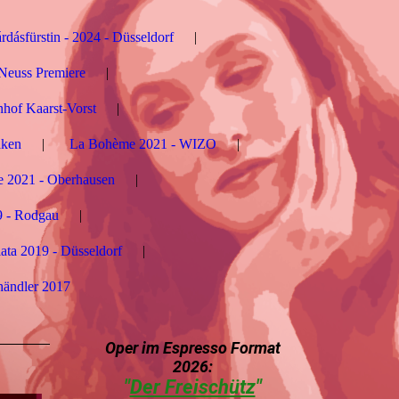
rdásfürstin - 2024 - Düsseldorf
- Neuss Premiere
nhof Kaarst-Vorst
aken
La Bohème 2021 - WIZO
 2021 - Oberhausen
9 - Rodgau
ata 2019 - Düsseldorf
händler 2017
Oper im Espress
o Format
2026:
"
Der Freischütz
"