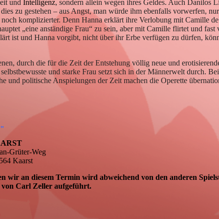
heit und
Intelligenz
, sondern allein wegen ihres Geldes. Auch Danilos L
hr dies zu gestehen – aus Angst, man würde ihm ebenfalls vorwerfen, nur
d noch komplizierter. Denn Hanna erklärt ihre Verlobung mit Camille de
uptet „eine anständige Frau“ zu sein, aber mit Camille flirtet und fast
lärt ist und Hanna vorgibt, nicht über ihr Erbe verfügen zu dürfen, kön
nen, durch die für die Zeit der Entstehung völlig neue und erotisierend
 selbstbewusste und starke Frau setzt sich in der Männerwelt durch. Bei
he und politische Anspielungen der Zeit machen die Operette übernatio
"
AARST
efan-Grüter-Weg
1564
Kaarst
en wir an diesem Termin wird abweichend von den anderen Spiels
von Carl Zeller
aufgeführt.