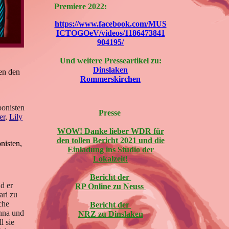
Premiere 2022:
https://www.facebook.com/MUS
ICTOGOeV/videos/1186473841
904195/
Und weitere Presseartikel zu:
Dinslaken
en den
Rommerskirchen
ponisten
Presse
er
,
Lily
WOW! Danke lieber WDR für
den tollen Bericht 2021 und die
isten,
Einladung ins Studio der
Lokalzeit!
Bericht der
d er
RP Online zu Neuss
ri zu
che
Bericht der
anna und
NRZ zu Dinslaken
l sie