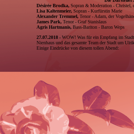
Die Darsteller:
Désirée Brodka,
Sopran & Moderation - Christel, 
Lisa Kaltenmeier,
Sopran - Kurfürstin Marie
Alexander Tremmel,
Tenor - Adam, der Vogelhän
James
Park,
Tenor - Graf Stanislaus
Agris Hartmanis,
Bass-Bariton - Baron Weps
27.07.2018 -
WOW! Was für ein Empfang im Stadtpar
Nienhaus und das gesamte Team der Stadt um Ulrik
Einige Eindrücke von diesem tollen Abend: