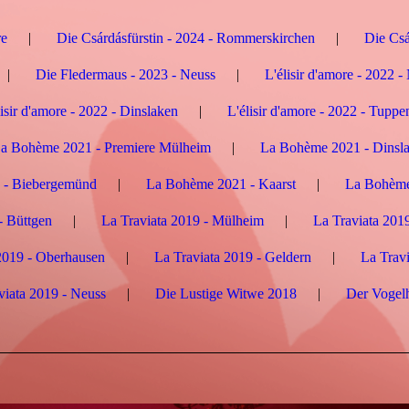
re
Die Csárdásfürstin - 2024 - Rommerskirchen
Die Csá
Die Fledermaus - 2023 - Neuss
L'élisir d'amore - 2022 
lisir d'amore - 2022 - Dinslaken
L'élisir d'amore - 2022 - Tuppe
a Bohème 2021 - Premiere Mülheim
La Bohème 2021 - Dinsl
 - Biebergemünd
La Bohème 2021 - Kaarst
La Bohème
- Büttgen
La Traviata 2019 - Mülheim
La Traviata 201
2019 - Oberhausen
La Traviata 2019 - Geldern
La Travi
viata 2019 - Neuss
Die Lustige Witwe 2018
Der Vogel