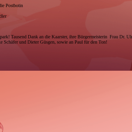
die Postbotin
dler
k! Tausend Dank an die Kaarster, ihre Bürgermeisterin Frau Dr. Ul
e Schäfer und Dieter Güsgen, sowie an Paul für den Ton!