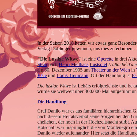
In der Saison 2018 hatten wir etwas ganz Besonder
Verlag Doblinger gewinnen, uns dies zu erlauben - 
"Die Lustige Witwe"
ist eine
Operette
in drei Akt
Stein
nach
Henri Meilhacs
Lustspiel
L’attaché d'a
am 30. Dezember 1905 am
Theater an der Wien
in
Elsie
und
Louis Treumann
. Ort der Handlung ist
Pa
Die lustige Witwe
ist Lehárs erfolgreichste und be
wu
rde sie weltweit über 300.000 Mal aufgeführt 
Die Handlung
Graf
Danilo war es aus familiären hierarchischen G
nach diesem Heiratsverbot seine Sorgen bei den
Gri
ehelichen, der noch in der Hochzeitsnacht stirbt. 
Botschaft war ursprünglich die von
Montenegro
ein
Danilo wieder aufeinander. Hier setzt die Handlung 