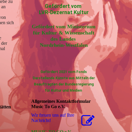
iebe zu
Gefördert vom
 an
LVR-Dezernat Kultur
 von
nen sich
Gefördert vom Ministerium
für Kultur & Wissenschaft
e
des Landes
 der
Nordrhein-Westfalen
nal
Gefördert 2021 vom Fonds
Darstellende Künste aus Mitteln der
Beauftragten der Bundesregierung
für Kultur und Medien
Allgemeines Kontaktformular
Music To Go e.V.
tätten
Wir freuen uns auf Ihre
Nachricht!
MUSIC TO GO e.V.