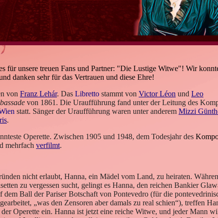
es für unsere treuen Fans und Partner: "Die Lustige Witwe"! Wir konnt
und danken sehr für das Vertrauen und diese Ehre!
en von
Franz Lehár
. Das
Libretto
stammt von
Victor Léon
und
Leo
mbassade
von 1861. Die Uraufführung fand unter der Leitung des Kom
Wien
statt. Sänger der Uraufführung waren unter anderem
Mizzi Günth
ris
.
kannteste Operette. Zwischen 1905 und 1948, dem Todesjahr des
Kompon
und mehrfach
verfilmt
.
ründen nicht erlaubt, Hanna, ein Mädel vom Land, zu heiraten. Währen
setten
zu vergessen sucht, gelingt es Hanna, den reichen
Bankier
Glawa
Auf dem
Ball
der Pariser
Botschaft
von Pontevedro (für die pontevedrinis
gearbeitet, „was den Zensoren aber damals zu real schien“), treffen H
der Operette ein. Hanna ist jetzt eine reiche Witwe, und jeder Mann wil