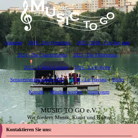
Startseite
2026 - Der Freischütz
2025 / 2026 - Così fan tutte
2024 - Die Csárdásfürstin
2023 - Die Fledermaus
2022 - L’elisir d’amore
2021 - La Bohème
Seniorenheimkonzerte 2021
2019 - La Traviata
Bilder
Kontakt
Mitglied werden
Impressum
MUSIC TO GO e.V.
Wir fördern Musik, Kunst und Kultur
Kontaktieren Sie uns: