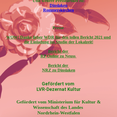
Und weitere Presseartikel zu:
Dinslaken
Rommerskirchen
Presse
WOW! Danke lieber WDR für den tollen Bericht 2021 und
die Einladung ins Studio der Lokalzeit!
Bericht der
RP Online zu Neuss
Bericht der
NRZ zu Dinslaken
Gefördert vom
LVR-Dezernat Kultur
Gefördert vom Ministerium für Kultur &
Wissenschaft des Landes
Nordrhein-Westfalen