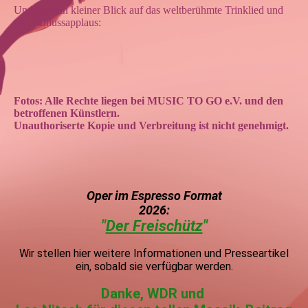
Und hier ein kleiner Blick auf das weltberühmte Trinklied und
den Schlussapplaus:
Fotos: Alle Rechte liegen bei MUSIC TO GO e.V. und den
betroffenen Künstlern.
Unauthoriserte Kopie und Verbreitung ist nicht genehmigt.
Oper im Espress
o Format
2026:
"
Der Freischütz
"
Wir stellen hier weitere Informationen und Presseartikel
ein, sobald sie verfügbar werden.
Danke, WDR und