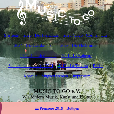
Startseite
2026 - Der Freischütz
2025 / 2026 - Così fan tutte
2024 - Die Csárdásfürstin
2023 - Die Fledermaus
2022 - L’elisir d’amore
2021 - La Bohème
Seniorenheimkonzerte 2021
2019 - La Traviata
Bilder
Kontakt
Mitglied werden
Impressum
MUSIC TO GO e.V.
Wir fördern Musik, Kunst und Kultur
Premiere 2019 - Büttgen