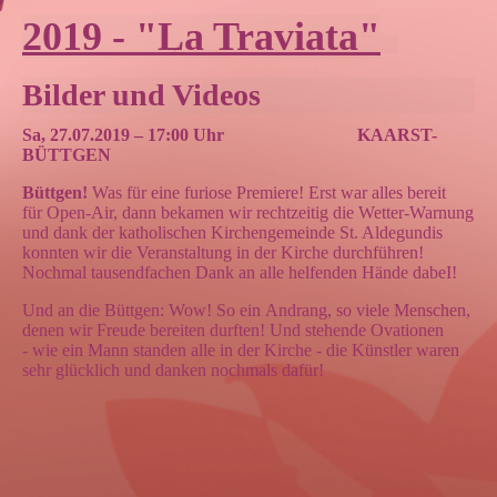
2019 - "La Traviata"
Bilder und Videos
S
a, 27.07.2019 – 17:00 Uhr KAARST-
BÜTTGEN
Büttgen!
Was für eine furiose Premiere! Erst war alles bereit
für
Open-
Air, dann bekamen wir rechtzeitig die Wetter-Warnung
und dank der
katholischen
Kirchengemeinde
St. Aldegundis
konnten wir die Veranstaltung in der
Kirche
durchführen!
Nochmal tausendfachen Dank an alle helfenden Hände dabeI!
Und an die Büttgen: Wow! So ein Andrang, so viele Menschen,
denen wir Freude bereiten durften! Und stehende Ovationen
- wie ein Mann standen alle in der Kirche - die Künstler waren
sehr glücklich und danken nochmals dafür!