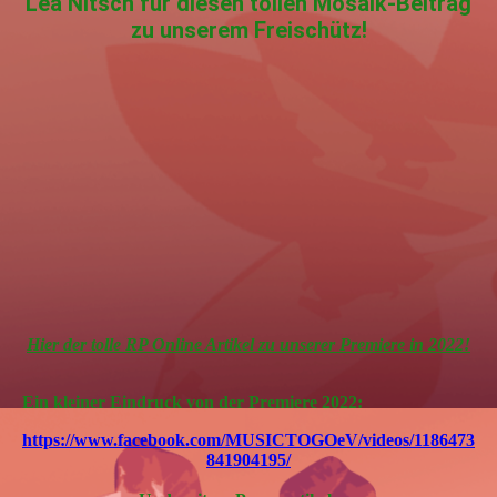
Lea Nitsch für diesen tollen Mosaik-Beitrag
zu unserem Freischütz!
Hier der tolle RP Online Artikel zu unserer Premiere in 2022!
Ein kleiner Eindruck von der Premiere 2022:
https://www.facebook.com/MUSICTOGOeV/videos/1186473
841904195/