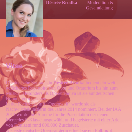
Désirée Brodka
Moderation &
Gesamtleitung
Vitae
Die deutsche Sopranistin
Désirée Brodka
bedient ein weit
gefächertes Repertoire von Oper und Oratorium bis hin zum
Musical. Besonders als Operettendiva ist sie auf deutschen
Bühnen gern gesehen.
In der Fachzeitschrift „Opernwelt“ wurde sie als
Nachwuchskünstlerin des Jahres 2014 nominiert. Bei der IAA
2013 wurde ihre Stimme für die Präsentation der neuen
Mercedes S-Klasse ausgewählt und begeisterte mit einer Arie
von Donizetti rund 800.000 Zuschauer.
Als erste deutsche Opernsängerin erhielt sie ein Fulbright-