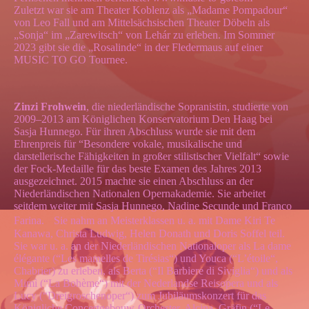
Zuletzt war sie am Theater Koblenz als „Madame Pompadour“
von Leo Fall und am Mittelsächsischen Theater Döbeln als
„Sonja“ im „Zarewitsch“ von Lehár zu erleben. Im Sommer
2023 gibt sie die „Rosalinde“ in der Fledermaus auf einer
MUSIC TO GO Tournee.
Zinzi Frohwein
, die niederländische Sopranistin, studierte von
2009–2013 am Königlichen Konservatorium Den Haag bei
Sasja Hunnego. Für ihren Abschluss wurde sie mit dem
Ehrenpreis für “Besondere vokale, musikalische und
darstellerische Fähigkeiten in großer stilistischer Vielfalt“ sowie
der Fock-Medaille für das beste Examen des Jahres 2013
ausgezeichnet. 2015 machte sie einen Abschluss an der
Niederländischen Nationalen Opernakademie. Sie arbeitet
seitdem weiter mit Sasja Hunnego, Nadine Secunde und Franco
Farina. Sie nahm an Meisterklassen u. a. mit Dame Kiri Te
Kanawa, Christa Ludwig, Helen Donath und Doris Soffel teil.
Sie war u. a. an der Niederländischen Nationaloper als La dame
élégante (“Les mamelles de Tirésias“) und Youca (“L’étoile“,
Chabrier) zu erleben, als Berta (“Il Barbiere di Siviglia“) und als
Mimì (“La Bohème“) mit der Nederlandse Reisopera und als
Lucy (“Dreigroschenoper“) zum Jubiläumskonzert für das
Königliche Concertgebouw-Orchester. Alcina, Gräfin (“Le