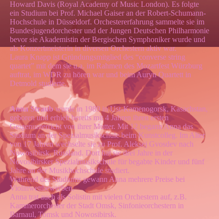
Howard Davis (Royal Academy of Music London). Es folgte
ein Studium bei Prof. Michael Gaiser an der Robert-Schumann-
Hochschule in Düsseldorf. Orchestererfahrung sammelte sie im
Bundesjugendorchester und der Jungen Deutschen Philharmonie
bevor sie Akademistin der Bergischen Symphoniker wurde und
als Konzertmeisterin in diversen Orchestern aktiv war.
Laura Knapp ist Gründungsmitglied des “converse string
quartet” mit dem sie u.a. im Rahmen des Mozartfest Würzburg
auftrat, im WDR zu hören war und beim Auryn Quartett in
Detmold studierte.
Anna Straub
wurde in 1989 in Ust-Kamenogorsk, Kasachstan,
geboren und erhielt bereits mit 4 Jahren ihren ersten
Geigenunterricht von ihrer Mutter. Mit 12 begann Anna das
Studium an der Spezialmusikschule beim Kunstcolleg. Im Alter
von 17 Jahren wechselte sie zu Prof. Aleksej Gvosdev nach
Nowosibirsk, Russland. Dort hat sie drei Jahre in der
Novosibirsker Spezialmusikschule für begabte Kinder und fünf
Jahre an der Musikhochschule studiert.
Während des Studiums gewann Anna mehrere Preise bei
Violinwettbewerben.
Anna trat auch als Solistin mit vielen Orchestern auf, z.B.
Kammerorchester der Stadt Omsk, Sinfonieorchestern in
Barnaul, Tomsk und Nowosibirsk.