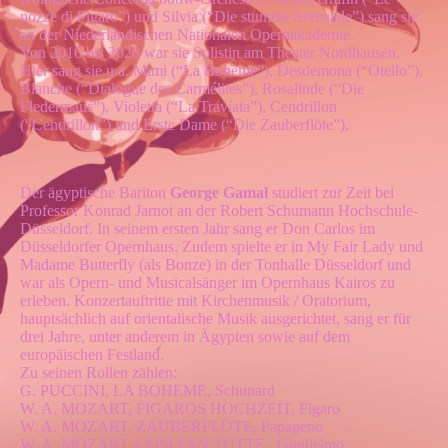
nozze di Figaro”) und Silvia (“Die stumme Serenade”) sang sie
an der Niederländischen Nationalen Opernakademie.
Von 2016 bis 2020 war sie Solistin am Theater Nordhausen.
Hier sang sie u.a. Mimi (“La Bohème”), Desdemona (“Otello”),
Blanche (“Dialogue des Carmélites”), Rosalinde (“Die
Fledermaus”), Violetta (“La Traviata”), Cendrillon
(“Cendrillon”) und Erste Dame (“Die Zauberflöte”).
Der ägyptische Bariton
George Gamal
studiert zur Zeit bei
Professor Konrad Jarnot an der Robert Schumann Hochschule-
Düsseldorf. In seinem ersten Jahr sang er Don Carlos im
Düsseldorfer Opernhaus. Zudem spielte er in My Fair Lady und
Madame Butterfly (als Bonze) in der Tonhalle Düsseldorf und
war als Opern- und Musicalsänger im Opernhaus Kairos zu
erleben. Konzertauftritte mit Kirchenmusik / Oratorium,
hauptsächlich auf orientalische Musik ausgerichtet, sang er für
drei Jahre, unter anderem in Ägypten sowie auf dem
europäischen Festland.
Zu seinen Rollen zählen:
G. PUCCINI, LA BOHEME, Schunard
W. A. MOZART, FIGAROS HOCHZEIT, Figaro
W. A. MOZART, ZAUBERFLÖTE, Papageno
W. A. MOZART, COSI FAN TUTTE , Guglielmo