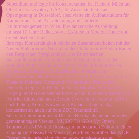
Stipendium und legte ihr Konzertexamen bei Richard Miller am
Oberlin Conservatory, USA, ab. Zuvor studierte sie
Operngesang in Düsseldorf, absolvierte ein Aufbaustudium für
Kammermusik mit Auszeichnung und studierte
Kulturmanagement in Wien. Ihre tänzerische Ausbildung
umfasst 10 Jahre Ballett, sowie Exkurse in Modern Dance und
orientalischem Tanz.
Ihre rege Konzerttätigkeit beinhaltet Zusammenarbeiten mit der
Neuen Philharmonie Westfalen, der Philharmonie Baden-Baden,
den Bergischen Symphonikern, der Rumänischen
Staatsphilharmonie, Europäischen Festival Orchester, der
Vogtland Philharmonie und dem WDR Rundfunkorchester.
Sie gastierte mitunter am Staatstheater Stuttgart, am
Schauspielhaus Hamburg, bei den Eutiner Festspielen, an den
Theatern Koblenz, Dortmund, Winterthur (CH), an der
Deutschen Oper am Rhein, an der Musikalischen Komödie
Leipzig und bei den Wiener Festwochen. Kammermusikalische
Auftritte führten sie nach Bergen (Norwegen), Vermont (USA),
nach Italien, Korea, Kuweit und Kanada. Regelmäßig
konzertiert sie auch auf dem ZDF Traumschiff.
Seit vier Jahren produziert Désirée Brodka als Intendantin des
gemeinnützigen Vereins „MUSIC TO GO e.V.“ Opern-
Tourneen in NRW und Hessen, um unbedarften Zuhörern einen
Zugang zur klassischen Musik zu eröffnen, worüber das WDR
Fernsehen mehrfach berichtete: www.music-to-go.com