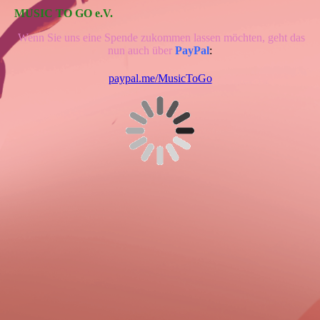
MUSIC TO GO e.V.
Wenn Sie uns eine Spende zukommen lassen möchten, geht das
nun auch über
PayPal
:
paypal.me/MusicToGo