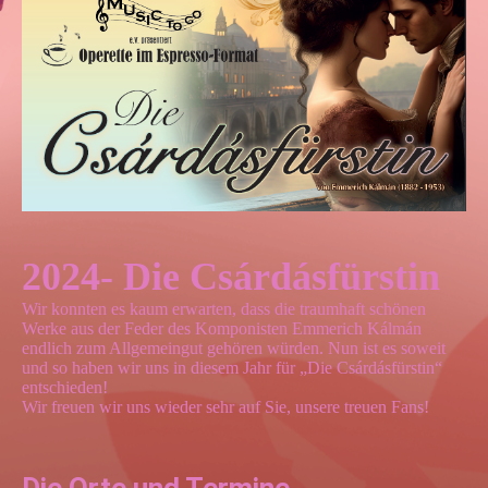
2024- Die Csárdásfürstin
Wir konnten es kaum erwarten, dass die traumhaft schönen
Werke aus der Feder des Komponisten Emmerich Kálmán
endlich zum Allgemeingut gehören würden. Nun ist es soweit
und so haben wir uns in diesem Jahr für „Die Csárdásfürstin“
entschieden!
Wir freuen wir uns wieder sehr auf Sie, unsere treuen Fans!
Die Orte und Termine