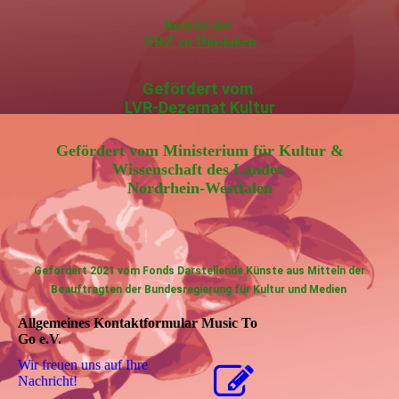
Bericht der
NRZ zu Dinslaken
Gefördert vom
LVR-Dezernat Kultur
Gefördert vom Ministerium für Kultur &
Wissenschaft des Landes
Nordrhein-Westfalen
Gefördert 2021 vom Fonds Darstellende Künste aus Mitteln der
Beauftragten der Bundesregierung für Kultur und Medien
Allgemeines Kontaktformular Music To
Go e.V.
Wir freuen uns auf Ihre
Nachricht!