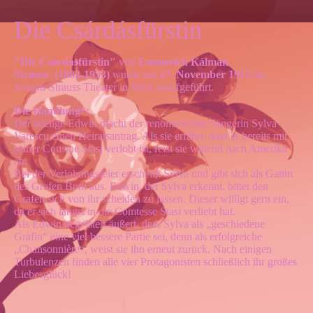
Die Csárdásfürstin
"Die Csárdásfürstin"
von
Emmerich Kálmán
Strauss (1882-1953)
wurde am
17. November 1915
im
Johann-Strauss Theater in Wien uraufgeführt.
Die Handlung*:
Der adelige Edwin macht der renommierten Sängerin Sylva
Varescu einen Heiratsantrag. Als sie erfährt, dass er bereits mit
seiner Cousine Stasi verlobt ist, reist sie wütend nach Amerika
ab.
Bei der Verlobungsfeier erscheint Sylva und gibt sich als Gattin
des Grafen Boni aus. Edwin, der Sylva erkennt, bittet den
Grafen sich von ihr scheiden zu lassen. Dieser willigt gern ein,
da er sich längst in die Comtesse Stasi verliebt hat.
Als Edwin begeistert äußert, dass Sylva als „geschiedene
Gräfin“ eine viel bessere Partie sei, denn als erfolgreiche
„Chansonnière“, weist sie ihn erneut zurück. Nach einigen
Turbulenzen finden alle vier Protagonisten schließlich ihr großes
Liebesglück!