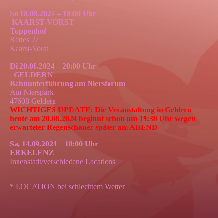
So 18.08.2024 – 18:00 Uhr
KAARST-VORST
Tuppenhof
Rottes 27
Kaarst-Vorst
Di 20.08.2024 – 20:00 Uhr
GELDERN
Bahnunterführung am Niersforum
Am Nierspark
47608 Geldern
WICHTIGES UPDATE: Die Veranstaltung in Geldern
heute am 20.08.2024 beginnt schon um 19:30 Uhr wegen
erwarteter Regenschauer später am ABEND
Sa, 14.09.2024 – 18:00 Uhr
ERKELENZ
Innenstadt/verschiedene Locations
* LOCATION bei schlechtem Wetter