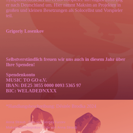
er nach Deutschland um. Hier nimmt Maksim an Projekten in
großen und kleinen Besetzungen als Solocellist und Vorspieler
teil.
Grigoriy Losenkov
Selbstverständlich freuen wir uns auch in diesem Jahr über
Ihre Spenden!
Spendenkonto
MUSIC TO GO e.V.
IBAN: DE25 3055 0000 0093 5365 97
BIC: WELADEDNXXX
*Handlungsbeschreibung: Désirée Brodka 2024
Anna Straub - Foto von Sergey Furzev
Maksim Korobejnikov - Foto von Anna Straub