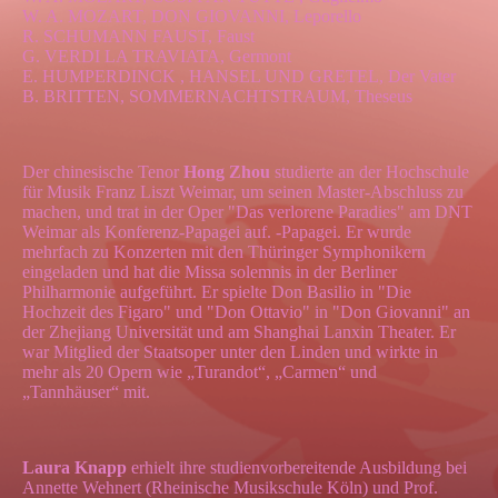
W. A. MOZART, DON GIOVANNI, Leporello
R. SCHUMANN FAUST, Faust
G. VERDI LA TRAVIATA, Germont
E. HUMPERDINCK , HANSEL UND GRETEL, Der Vater
B. BRITTEN, SOMMERNACHTSTRAUM, Theseus
Der chinesische Tenor
Hong Zhou
studierte an der Hochschule
für Musik Franz Liszt Weimar, um seinen Master-Abschluss zu
machen, und trat in der Oper "Das verlorene Paradies" am DNT
Weimar als Konferenz-Papagei auf. -Papagei. Er wurde
mehrfach zu Konzerten mit den Thüringer Symphonikern
eingeladen und hat die Missa solemnis in der Berliner
Philharmonie aufgeführt. Er spielte Don Basilio in "Die
Hochzeit des Figaro" und "Don Ottavio" in "Don Giovanni" an
der Zhejiang Universität und am Shanghai Lanxin Theater. Er
war Mitglied der Staatsoper unter den Linden und wirkte in
mehr als 20 Opern wie „Turandot“, „Carmen“ und
„Tannhäuser“ mit.
Laura Knapp
erhielt ihre studienvorbereitende Ausbildung bei
Annette Wehnert (Rheinische Musikschule Köln) und Prof.