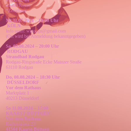
41460 Neuss
*Zeughaus
Mi 31.07.2024 – 19:00 Uhr
KÖLN
Info unter: wizocgn@gmail.com
(Ort wird bei Anmeldung bekanntgegeben)
Sa, 03.08.2024 – 20:00 Uhr
RODGAU
Strandbad Rodgau
Rodgau-Ringstraße Ecke Mainzer Straße
63110 Rodgau
Do, 08.08.2024 – 18:30 Uhr
DÜSSELDORF
Vor dem Rathaus
Marktplatz 1
40213 Düsseldorf
So 11.08.2024 – 17:00
KAARST-BÜTTGEN
Vor dem Rathaus
Rathausplatz 23
41564 Kaarst-Büttgen