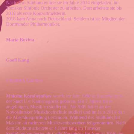
Nach dem Studium wurde sie im Jahre 2014 eingeladen, im
Tomsker Sinfonie Orchester zu arbeiten. Dort arbeitete sie bis
2018 als erste Konzertmeisterin.
2018 kam Anna nach Deutschland. Seitdem ist sie Mitglied der
Dortmunder Philharmoniker.
Maria Bovina
Gooil Kang
Elizabeth Gärtner
Maksim Korobejnikov
wurde im Jahr 1990 in Kasachstan in
der Stadt Ust-Kamenogorsk geboren. Mit 7 Jahren hat er
angefangen, Musik zu studieren. Ab 2009 hat er an der
Novosibirsker Musikhochschule studiert und im Jahr 2014 dort
die Abschlussprüfung bestanden. Während des Studiums hat
Maksim an mehreren Musikwettbewerben teilgenommen. Nach
dem Studium arbeitete er 4 Jahre lang im Tomsker
Symphonieorchester als Cello-Vorspieler. Im August 2018 zog