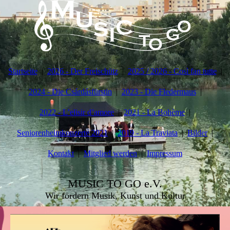
Startseite
2026 - Der Freischütz
2025 / 2026 - Così fan tutte
2024 - Die Csárdásfürstin
2023 - Die Fledermaus
2022 - L’elisir d’amore
2021 - La Bohème
Seniorenheimkonzerte 2021
2019 - La Traviata
Bilder
Kontakt
Mitglied werden
Impressum
MUSIC TO GO e.V.
Wir fördern Musik, Kunst und Kultur