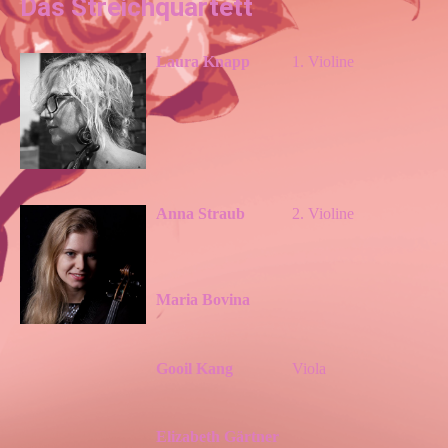
Das Streichquartett
Laura Knapp
1. Violine
Anna Straub
2. Violine
Maria Bovina
Gooil Kang
Viola
Elizabeth Gärtner