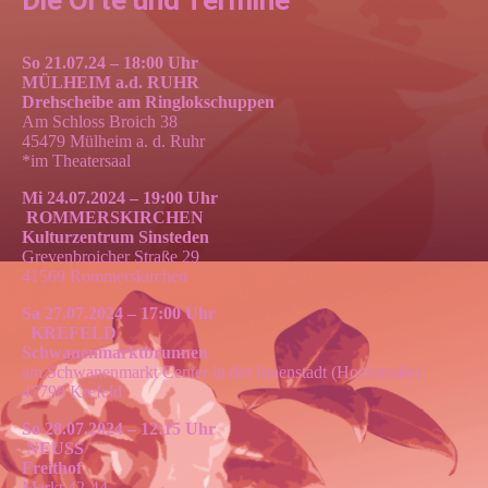
So 21.07.24 – 18:00 Uhr
MÜLHEIM a.d. RUHR
Drehscheibe am Ringlokschuppen
Am Schloss Broich 38
45479 Mülheim a. d. Ruhr
*im Theatersaal
Mi 24.07.2024 – 19:00 Uhr
ROMMERSKIRCHEN
Kulturzentrum Sinsteden
Grevenbroicher Straße 29
41569 Rommerskirchen
Sa 27.07.2024 – 17:00 Uhr
KREFELD
Schwanenmarktbrunnen
am Schwanenmarkt Center in der Innenstadt (Hochstraße)
47798 Krefeld
So 28.07.2024 – 12:15 Uhr
NEUSS
Freithof
Markt 42-44