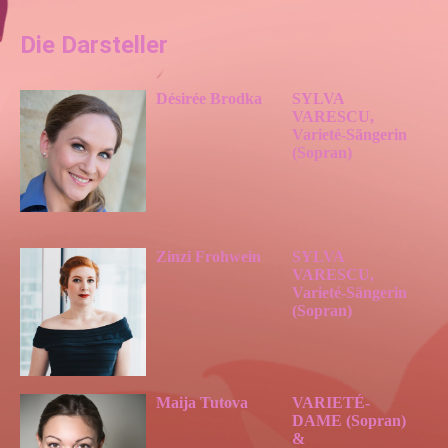
Die Darsteller
Désirée Brodka
SYLVA
VARESCU,
Varieté-Sängerin
(Sopran)
Zinzi Frohwein
SYLVA
VARESCU,
Varieté-Sängerin
(Sopran)
Maija Tutova
VARIETÉ-
DAME (Sopran)
&