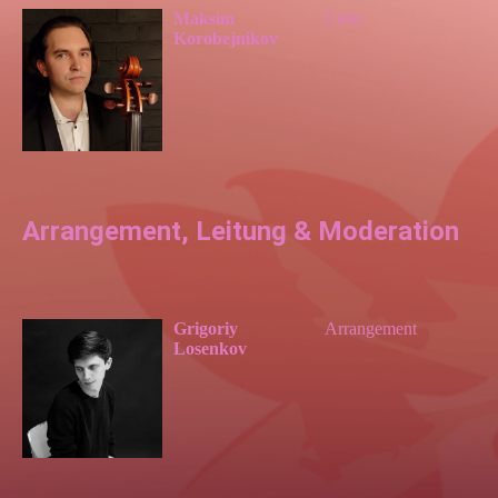
Maksim
Cello
Korobejnikov
Arrangement, Leitung & Moderation
Grigoriy
Arrangement
Losenkov