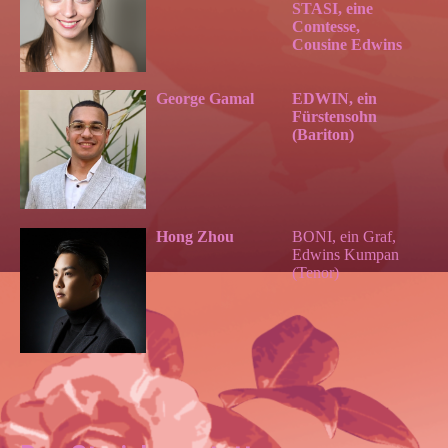
STASI, eine
Comtesse,
Cousine Edwins
George Gamal
EDWIN, ein
Fürstensohn
(Bariton)
Hong Zhou
BONI, ein Graf,
Edwins Kumpan
(Tenor)